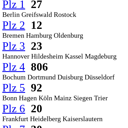
Plz 1
27
Berlin Greifswald Rostock
Plz 2
12
Bremen Hamburg Oldenburg
Plz 3
23
Hannover Hildesheim Kassel Magdeburg
Plz 4
806
Bochum Dortmund Duisburg Düsseldorf
Plz 5
92
Bonn Hagen Köln Mainz Siegen Trier
Plz 6
20
Frankfurt Heidelberg Kaiserslautern