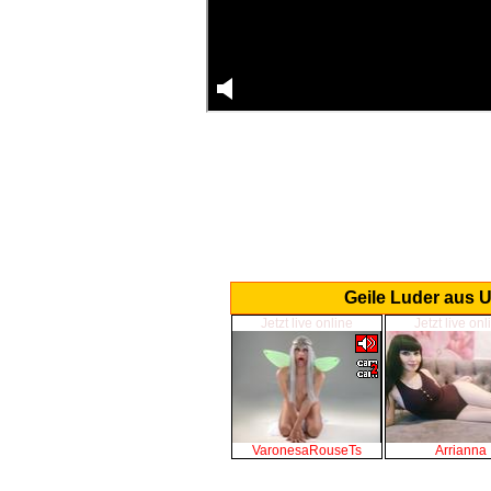
Geile Luder aus U
Jetzt live online
Jetzt live onl
VaronesaRouseTs
Arrianna