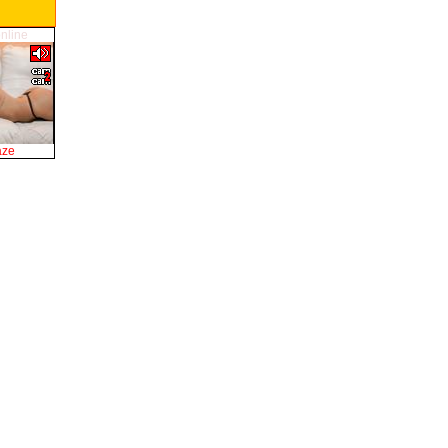
online
aze