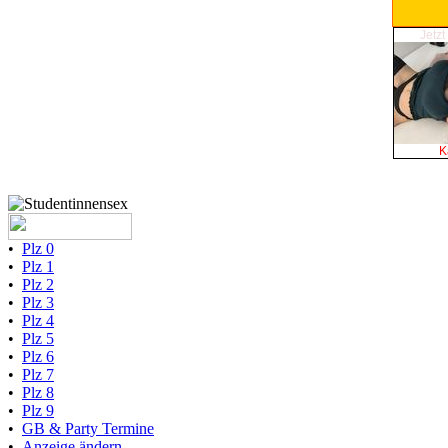
Jetzt
K
•
Plz 0
•
Plz 1
•
Plz 2
•
Plz 3
•
Plz 4
•
Plz 5
•
Plz 6
•
Plz 7
•
Plz 8
•
Plz 9
•
GB & Party Termine
•
Anzeige ändern