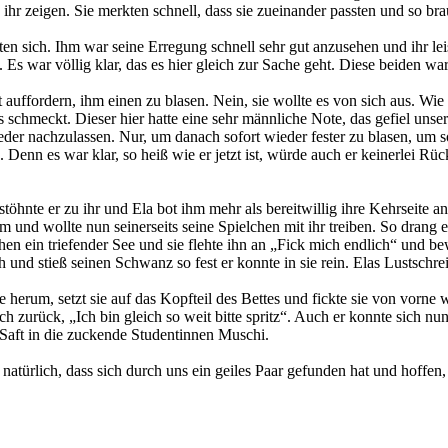
 ihr zeigen. Sie merkten schnell, dass sie zueinander passten und so bra
sten sich. Ihm war seine Erregung schnell sehr gut anzusehen und ihr le
. Es war völlig klar, das es hier gleich zur Sache geht. Diese beiden w
st auffordern, ihm einen zu blasen. Nein, sie wollte es von sich aus.
chmeckt. Dieser hier hatte eine sehr männliche Note, das gefiel unserer
r nachzulassen. Nur, um danach sofort wieder fester zu blasen, um so s
. Denn es war klar, so heiß wie er jetzt ist, würde auch er keinerlei
stöhnte er zu ihr und Ela bot ihm mehr als bereitwillig ihre Kehrseite 
m und wollte nun seinerseits seine Spielchen mit ihr treiben. So drang e
n ein triefender See und sie flehte ihn an „Fick mich endlich“ und be
 und stieß seinen Schwanz so fest er konnte in sie rein. Elas Lustschr
e herum, setzt sie auf das Kopfteil des Bettes und fickte sie von vorne
usch zurück, „Ich bin gleich so weit bitte spritz“. Auch er konnte sich 
 Saft in die zuckende Studentinnen Muschi.
natürlich, dass sich durch uns ein geiles Paar gefunden hat und hoffe