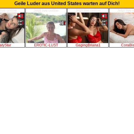
Geile Luder aus United States warten auf Dich!
 live online
Jetzt live online
Jetzt live online
Jetzt live 
atyStar
EROTIC-LUST
GagingBriana1
CoraBl